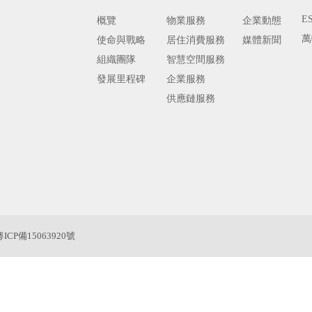
E
概覽
物業服務
企業動態
萬
使命與戰略
居住消費服務
媒體新聞
組織團隊
智慧空間服務
發展里程碑
企業服務
供應鏈服務
粵ICP備15063920號