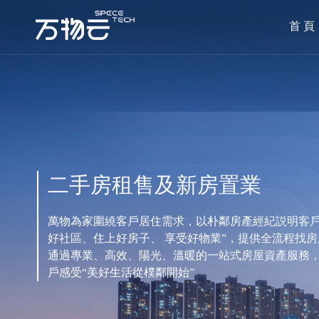
首 頁
二手房租售及新房置業
萬物為家圍繞客戶居住需求，以朴鄰房產經紀説明客戶
好社區、住上好房子、 享受好物業”，提供全流程找
通過專業、高效、陽光、溫暖的一站式房屋資產服務
戶感受“美好生活從樸鄰開始”