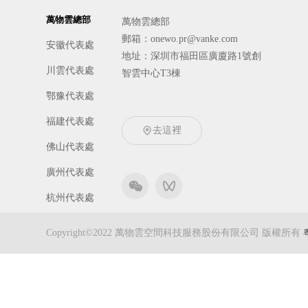
萬物雲總部
萬物雲總部
郵箱：onewo.pr@vanke.com
安徽代表處
地址：深圳市福田區廣廈路1號創
川雲代表處
智雲中心T3棟
鄂豫代表處
福建代表處
去這裡
佛山代表處
廣州代表處
杭州代表處
京冀代表處
Copyright©2022 萬物雲空間科技服務股份有限公司 版權所有
津晉代表處
吉黑代表處
遼寧代表處