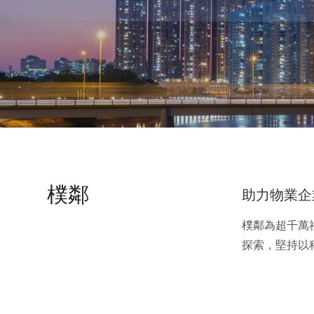
樸鄰
助力物業企
樸鄰為超千萬
探索，堅持以