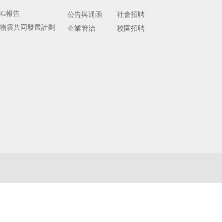
SG報告
公告與通函
社會招聘
物雲共同發展計劃
企業管治
校園招聘