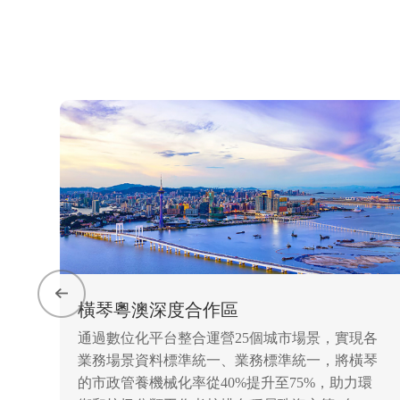
• 市容環衛數位化監管
• 市政公廁空氣品質檢測
橫琴粵澳深度合作區
通過數位化平台整合運營25個城市場景，實現各
業務場景資料標準統一、業務標準統一，將橫琴
的市政管養機械化率從40%提升至75%，助力環