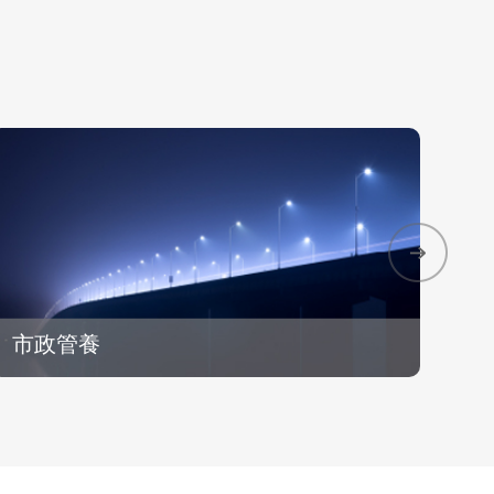
實現智慧城市長效運營
務
市政管養
綜
市政管養
綜
智慧照明控制、設施設備運維、隧道/道路/機場管
• 