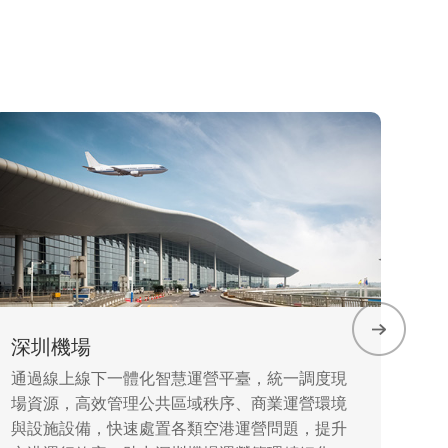
養
• 
• 
• 
深圳機場
通過線上線下一體化智慧運營平臺，統一調度現
場資源，高效管理公共區域秩序、商業運營環境
與設施設備，快速處置各類空港運營問題，提升