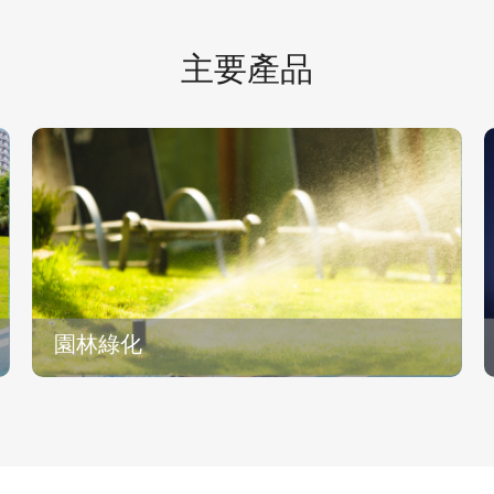
整合城市服務
設計研發工程
主要產品
多業務線條
運營一站式服
園林綠化
園林綠化
• 智慧噴淋