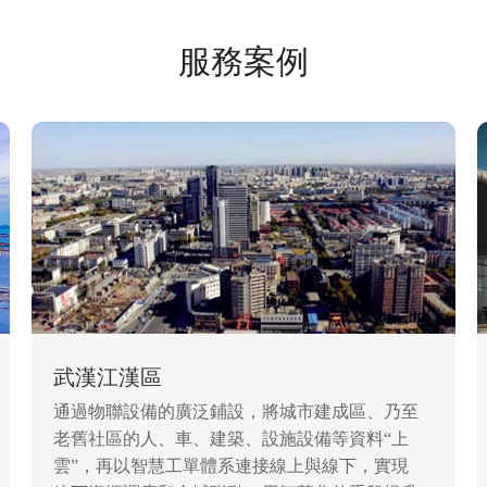
• 車輛監管
• 設施管養
服務案例
武漢江漢區
通過物聯設備的廣泛鋪設，將城市建成區、乃至
老舊社區的人、車、建築、設施設備等資料“上
雲”，再以智慧工單體系連接線上與線下，實現