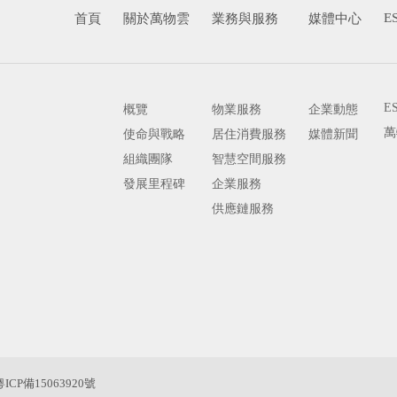
E
首頁
關於萬物雲
業務與服務
媒體中心
E
概覽
物業服務
企業動態
萬
使命與戰略
居住消費服務
媒體新聞
組織團隊
智慧空間服務
發展里程碑
企業服務
供應鏈服務
粵ICP備15063920號