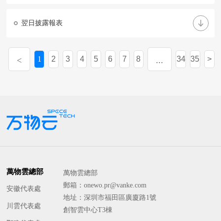
翌日披露報表
1
2
3
4
5
6
7
8
34
35
...
萬物雲總部
萬物雲總部
郵箱：onewo.pr@vanke.com
安徽代表處
地址：深圳市福田區廣廈路1號
川雲代表處
創智雲中心T3棟