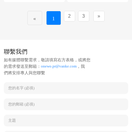
度改造，突破物業服務業
濃度戰略及在全國範圍內
的效率瓶頸，在城市中
推行“萬物雲街道”模式，
心，
造起一座座“城”！
2
3
»
«
1
25%的募集資金用於AIoT
及BPaaS解決方案。
聯繫我們
如有媒體聯繫需求，敬請填寫右方表格，或將您
onewo.pr@vanke.com
的需求發送至郵箱：
，我
們將安排專人與您聯繫