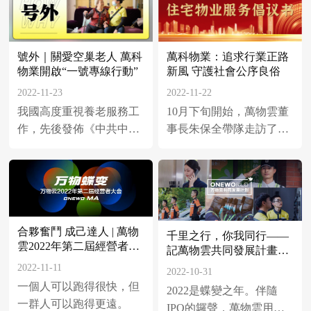
號外｜關愛空巢老人 萬科
萬科物業：追求行業正路
物業開啟“一號專線行動”
新風 守護社會公序良俗
2022-11-23
2022-11-22
我國高度重視養老服務工
10月下旬開始，萬物雲董
作，先後發佈《中共中央
事長朱保全帶隊走訪了四
國務院關於加強新時代老
大品牌物企，就行業形
齡工作的意見》、《國家
象、社區增值服務、酬金
積極應對人口老齡化中長
制、公共資源收益、毛利
期規劃》等政策，旨在健
率等一系列行業話題展開
全和完善多層次養老保障
了深入交流與探討。
合夥奮鬥 成己達人 | 萬物
體系，構建老年友好型社
千里之行，你我同行——
雲2022年第二屆經營者大
記萬物雲共同發展計畫一
會。政策落地中，企業成
會側記
周年
為助老行動中的重要一
2022-11-11
2022-10-31
環，作為積極踐行企業社
一個人可以跑得很快，但
2022是蝶變之年。伴隨
會責任的萬科物業，也在
一群人可以跑得更遠。
IPO的鑼聲，萬物雲用一