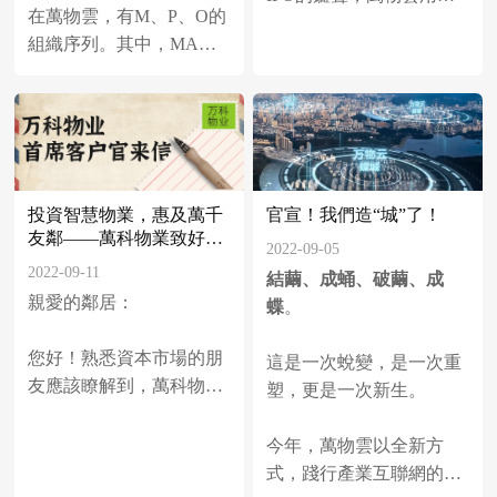
積極行動中。
在萬物雲，有M、P、O的
場“成人禮”迎接更多目光
組織序列。其中，MA是
的注視。
管理者、經營者，帶領各
組織/業務單元來完成工
作，以健康可持續的利潤
和核心經營目標為主責並
兜底。
官宣！我們造“城”了！
投資智慧物業，惠及萬千
友鄰——萬科物業致好鄰
2022-09-05
居的一封信
2022-09-11
結繭、成蛹、破繭、成
親愛的鄰居：
蝶
。
您好！熟悉資本市場的朋
這是一次蛻變，是一次重
友應該瞭解到，萬科物業
塑，更是一次新生。
的母體萬物雲將於本月29
日登陸香港交易所。萬物
今年，萬物雲以全新方
雲招股說明書顯示，將有
式，踐行產業互聯網的重
35%的募集資金用於聚焦