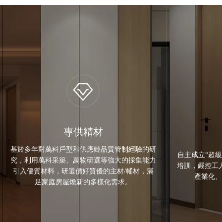
專供精材
基於多年對萬科戶型和供應鏈品質管制經驗的研
自主成立“超
究，利用萬科采築、萬物研選等強大的採集能力
培訓，嚴控工
引入優質材料，研選價好質優的主材/輔材，滿
產業化、
足家庭房屋煥新的多樣化需求。