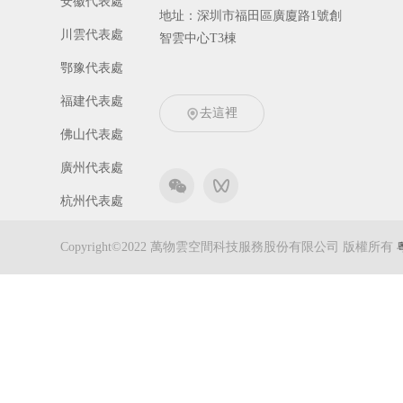
安徽代表處
地址：深圳市福田區廣廈路1號創
川雲代表處
智雲中心T3棟
鄂豫代表處
福建代表處
去這裡
佛山代表處
廣州代表處
杭州代表處
京冀代表處
Copyright©2022 萬物雲空間科技服務股份有限公司 版權所有
津晉代表處
吉黑代表處
遼寧代表處
南京代表處
寧波代表處