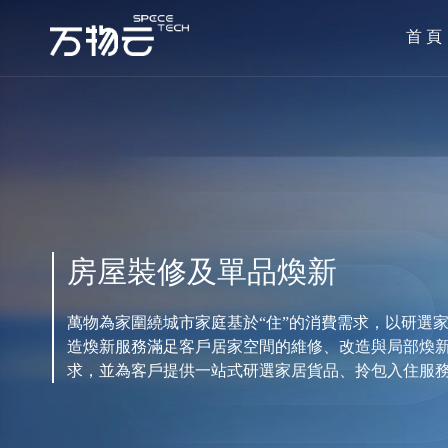
首 頁
房屋裝修及單品煥新
萬物為家圍繞城市家庭基於“住”的消費需求，以研選
造煥新服務滿足客戶居家空間的維修、改造與局部煥
求，並為客戶提供一站式研選家居貨品、拎包入住服