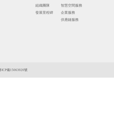
組織團隊
智慧空間服務
發展里程碑
企業服務
供應鏈服務
粵ICP備15063920號