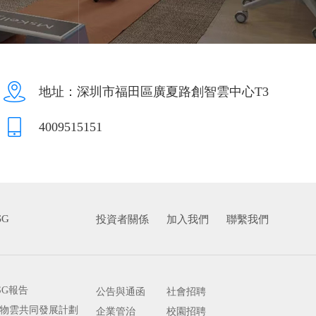
地址：深圳市福田區廣夏路創智雲中心T3
4009515151
SG
投資者關係
加入我們
聯繫我們
SG報告
公告與通函
社會招聘
物雲共同發展計劃
企業管治
校園招聘