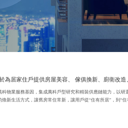
於為居家住戶提供房屋美容、 傢俱換新、廚衛改
承萬科物業服務基因，集成萬科戶型研究和精裝供應鏈能力，以研
”的煥新生活方式，讓舊房常住常新，讓用戶從“住有所居”，到“住