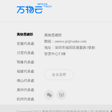
萬物雲總部
萬物雲總部
郵箱：onewo.pr@vanke.com
安徽代表處
地址：深圳市福田區廣廈路1號創
川雲代表處
智雲中心T3棟
鄂豫代表處
福建代表處
去這裡
佛山代表處
廣州代表處
杭州代表處
京冀代表處
Copyright©2022 萬物雲空間科技服務股份有限公司 版權所有