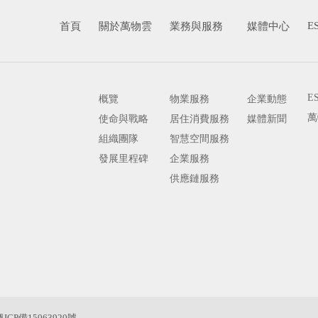
E
首頁
關於萬物雲
業務與服務
媒體中心
E
概覽
物業服務
企業動態
萬
使命與戰略
居住消費服務
媒體新聞
組織團隊
智慧空間服務
發展里程碑
企業服務
供應鏈服務
粵ICP備15063920號