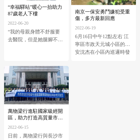
為主，廣州、深圳的全面
“幸福驛站”暖心一抬助力
個“替人花錢”的過程中取
推廣為城市服務的發展帶
南京一保安勇鬥嫌犯受重
87歲老人下樓
得的報酬。
來新的思路和方向。
傷，多方最新回應
2022-06-20
2022-06-19
​“我的母親身體不舒服要
​6月16日中午12點左右 江
去醫院，但是她腿腳不
寧區市政天元城小區的保
便，能不能麻煩你們把她
安沈杰在小區內巡邏時發
抬下樓？”近日，家住姑
現一名男子正在實施盜竊
蘇區平江街道大儒巷社區
懸橋巷60號的居民周建創
來到家門口的万科物
業“幸福驛站”求助。
萬物梁行進駐國家級經開
區，助力打造高質量市民
服務窗口
2022-06-15
​日前，萬物梁行與長沙市