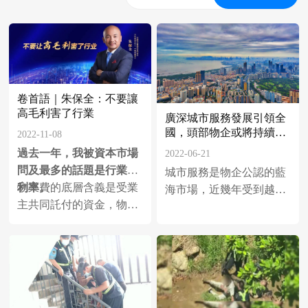
卷首語｜朱保全：不要讓
高毛利害了行業
廣深城市服務發展引領全
國，頭部物企或將持續受
2022-11-08
益 | 城市服務
過去一年，我被資本市場
2022-06-21
問及最多的話題是行業毛
城市服務是物企公認的藍
利率。
物業費的底層含義是受業
海市場，近幾年受到越來
主共同託付的資金，物業
越多的企業重視，萬物
人的義務是把錢有品質地
雲、保利物業等頭部物企
花出去，用於日常秩序環
成立城市服務獨立品牌，
境維護，以及設備設施基
並加速市場化外拓步伐。
本養護，以幫助業主資產
但全國各個城市服務業務
保值增值。而物業人取得
仍以點狀、部分區域試點
的毛利，或者酬金，是這