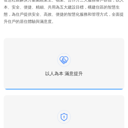
智慧社區解決方案圍繞業主、物業、合作方三大服務客戶群體，以人
本、安全、便捷、精細、共用為五大建設目標，構建住區的智慧生
態，為住戶提供安全、高效、便捷的智慧化服務和管理方式，全面提
升住戶的居住體驗與滿意度。
以人為本 滿意提升
以人為本 滿意提升
圍繞社區居民需求，以提升社區居民的滿意度、幸福感、獲得感
為目標，開展社區物業服務、政務服務、生活便民服務、老幼關
懷等多項智慧化場景建設與服務運營，為住戶提供智慧化生活方