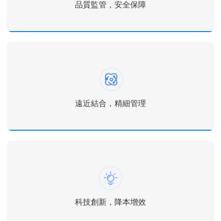
品質監管，安全保障
式，提升居住體驗。
品質監管，安全保障
圍繞社區的公共安全、消防安全、人身財產安全、兒童安全以及
老人安全等場景提供智慧監控，高空拋物監測，數位消防、電子
巡更全方位智慧安全保障。
遠近結合，精細管理
遠近結合，精細管理
以社區基礎設施、網路、平臺和資料為支撐，構建智慧社區統一
運營管理中心與服務平臺，實現社區“人、車、事、財、物”等資
料即時掌握；遠近結合+智慧運營模式，讓社區管理更加高效精
科技創新，降本增效
細精准，提升社區綜合治理和運行監測能力。