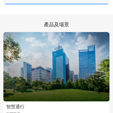
科技創新，降本增效
通過科技賦能物業運營，創新設備設施作業模式，實現作業流程
產品及場景
遠端化、集約“活動”線上化、作業步驟自動化 ，提高問題處理
時效，加強監管品質執行。賦能企業員工，提高社區管理效率和
服務品質，助力地產和物業打造標杆項目。
智慧通行