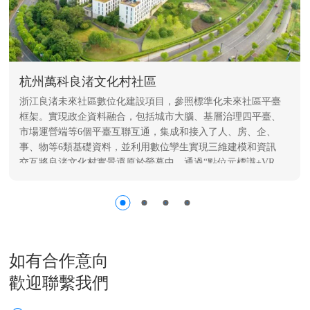
杭州萬科良渚文化村社區
浙江良渚未來社區數位化建設項目，參照標準化未來社區平臺
框架。實現政企資料融合，包括城市大腦、基層治理四平臺、
市場運營端等6個平臺互聯互通，集成和接入了人、房、企、
事、物等6類基礎資料，並利用數位孿生實現三維建模和資訊
交互將良渚文化村實景還原於螢幕中，通過“點位元標識+VR
呈現+物聯網設備接入”的方式，實現空間動態視覺化管理。整
體依託萬物雲“線上+線下”綜合運營，解決民生小事，提升居
民獲得感與幸福感，助力地產和物業打造標杆項目。
如有合作意向
歡迎聯繫我們