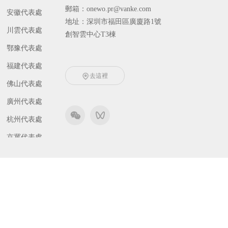
郵箱：onewo.pr@vanke.com
安徽代表處
地址：深圳市福田區廣廈路1號
川雲代表處
創智雲中心T3棟
鄂豫代表處
福建代表處
去這裡
佛山代表處
廣州代表處
杭州代表處
京冀代表處
津晉代表處
吉黑代表處
遼寧代表處
南京代表處
寧波代表處