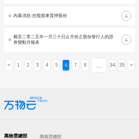
內幕消息-控股股東質押股份
截至二零二五年一月三十日止月份之股份發行人的證
券變動月報表
1
2
3
4
5
6
7
8
34
35
...
萬物雲總部
萬物雲總部